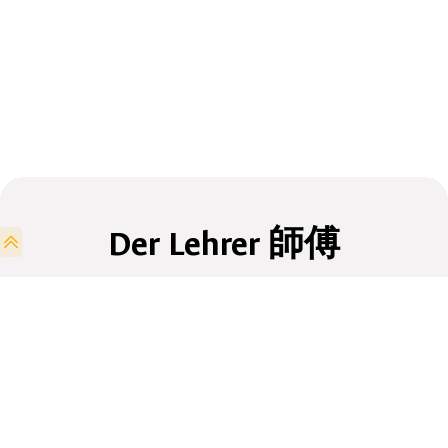
Der Lehrer 師傅
Der Schulleiter
Dai Sifu Hagen Bluck
ist studierter
Sportlehrer und lernt seit seiner Kindheit verschiedene
Kampfkünste. Bereits im Alter von 6 Jahren wird er durch
seinen Vater im Boxen und Ringen unterrichtet. Mit 12
Jahren trainerte er dann Karate (Goju Ryu) und